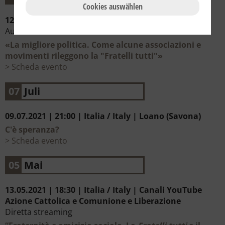
Cookies auswählen
12.11.2021 | 18:00 | Italia / Italy | Milano
Auditorium San Fedele
«La migliore politica. Come alcune associazioni e
movimenti rileggono la "Fratelli tutti"»
Scheda evento
07
Juli
09.07.2021 | 21:00 | Italia / Italy | Loano (Savona)
C'è speranza?
Scheda evento
05
Mai
13.05.2021 | 18:30 | Italia / Italy | Canali YouTube
Azione Cattolica e Comunione e Liberazione
Diretta streaming