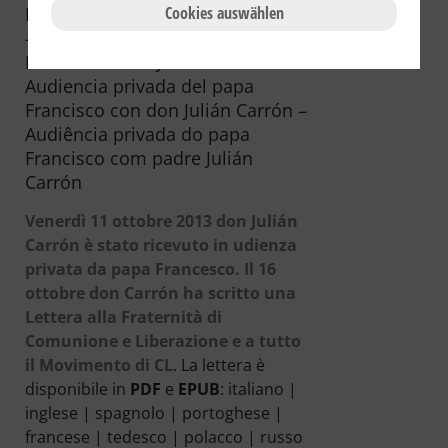
Francesco con don Julián Carrón
Cookies auswählen
– Private Audience of Pope
Francis with Fr. Julián Carrón –
Audiencia privada del papa
Francisco con don Julián Carrón –
Audiência privada do papa
Francisco com padre Julián
Carrón
Venerdì 11 ottobre 2013
don Julián
Carrón è stato ricevuto in udienza
privata da papa Francesco. Il 16
ottobre don Carrón ha scritto una
Lettera alla Fraternità di
Comunione e Liberazione e a tutto
il Movimento di CL
. La lettera è
disponibile in
PDF
e
EPUB
: italiano |
inglese | spagnolo | portoghese |
francese | tedesco | polacco | russo