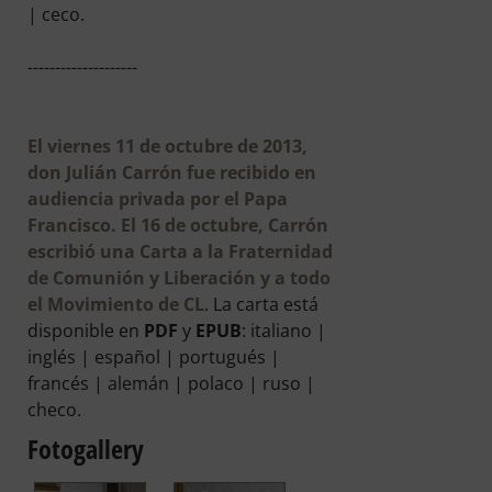
| ceco.
--------------------
El
viernes 11 de octubre de 2013
,
don Julián Carrón fue recibido en
audiencia privada por el Papa
Francisco. El 16 de octubre, Carrón
escribió una Carta a la Fraternidad
de Comunión y Liberación y a todo
el Movimiento de CL
. La carta está
disponible en
PDF
y
EPUB
: italiano |
inglés | español | portugués |
francés | alemán | polaco | ruso |
checo.
Fotogallery