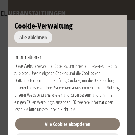
CL
VERANSTALTUNGEN
Cookie-Verwaltung
Begegnungen mit
Alle ablehnen
dem Heiligen Vater
Informationen
Diese Website verwendet Cookies, um Ihnen ein besseres Erlebnis
Veranstaltung:
zu bieten. Unsere eigenen Cookies und die Cookies von
Begegnungen mit Franziskus
Drittanbietern enthalten Profiling-Cookies, um die Bereitstellung
Begegnungen mit Benedikt XVI
unserer Dienste auf Ihre Präferenzen abzustimmen, um die Nutzung
Begegnungen mit Johannes Paul II
unserer Website zu analysieren und zu verbessern und um Ihnen in
einigen Fällen Werbung zuzusenden. Für weitere Informationen
11.10.2013 | Stato della Città
lesen Sie bitte unsere
Cookie-Richtlinie
.
del Vaticano | Città del
Vaticano
Alle Cookies akzeptieren
Udienza privata di papa