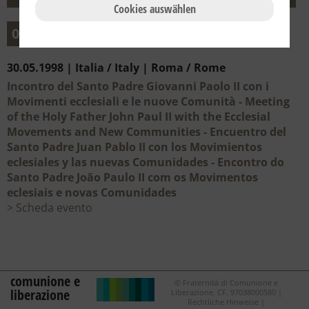
Cookies auswählen
05
Mai 1998
30.05.1998 | Italia / Italy | Roma / Rome
Incontro del Santo Padre Giovanni Paolo II con i
Movimenti ecclesiali e le nuove Comunità - Meeting
of the Holy Father John Paul II with the Ecclesial
Movements and New Communities - Encuentro del
Santo Padre Juan Pablo II con los Movimientos
eclesiales y las nuevas Comunidades - Encontro do
Santo Padre João Paulo II com os Movimentos
eclesiais e novas Comunidades
Scheda evento
comunione e
© Fraternità di Comunione e
liberazione
Liberazione. CF. 97038000580 |
Rechtliche Hinweise
|