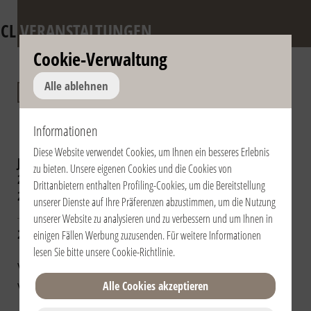
CL
VERANSTALTUNGEN
Cookie-Verwaltung
Karwoche und
Alle ablehnen
Ostern
Informationen
Diese Website verwendet Cookies, um Ihnen ein besseres Erlebnis
Jahr auswählen:
2019
2018
2017
zu bieten. Unsere eigenen Cookies und die Cookies von
2016
2015
2014
2013
2012
2011
Drittanbietern enthalten Profiling-Cookies, um die Bereitstellung
2010
2009
unserer Dienste auf Ihre Präferenzen abzustimmen, um die Nutzung
unserer Website zu analysieren und zu verbessern und um Ihnen in
22.04.2011 | 15:00 | Perù / Perú
einigen Fällen Werbung zuzusenden. Für weitere Informationen
| Lima
lesen Sie bitte unsere
Cookie-Richtlinie
.
Villa Tusan - Chosica
Alle Cookies akzeptieren
Via Crucis