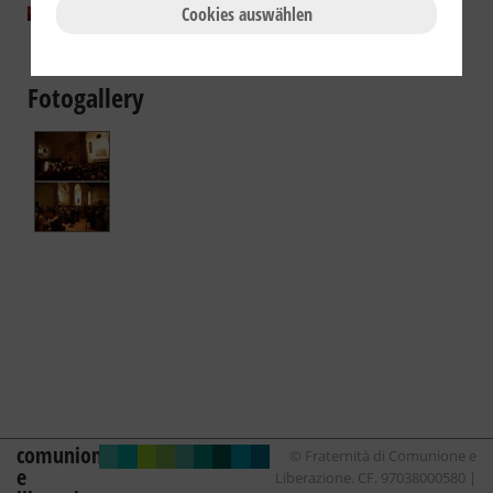
Sinfonia al santo
Cookies auswählen
sepolcro
Fotogallery
comunione
© Fraternità di Comunione e
e
Liberazione. CF. 97038000580 |