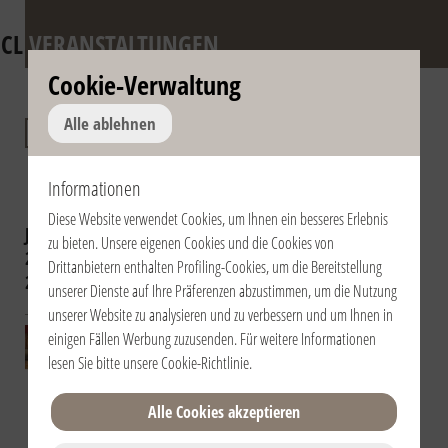
CL
VERANSTALTUNGEN
Cookie-Verwaltung
Karwoche und
Alle ablehnen
Ostern
Informationen
Diese Website verwendet Cookies, um Ihnen ein besseres Erlebnis
Jahr auswählen:
2019
2018
2017
zu bieten. Unsere eigenen Cookies und die Cookies von
2016
2015
2014
2013
2012
2011
Drittanbietern enthalten Profiling-Cookies, um die Bereitstellung
2010
2009
unserer Dienste auf Ihre Präferenzen abzustimmen, um die Nutzung
unserer Website zu analysieren und zu verbessern und um Ihnen in
20.04.2011 | 21:00
einigen Fällen Werbung zuzusenden. Für weitere Informationen
| Italia / Italy |
lesen Sie bitte unsere
Cookie-Richtlinie
.
Rimini
Basilica Cattedrale
Alle Cookies akzeptieren
Santa Colomba