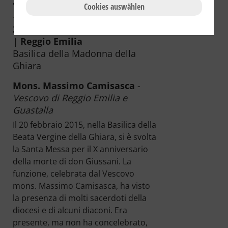
2009
2008
2007
2006
Cookies auswählen
20.02.2015 | 18:30 | Italia / Italy
| Reggio Emilia
Basilica della Madonna della
Ghiara
Mons. Massimo Camisasca
-
Vescovo di Reggio Emilia e
Guastalla
Il 20 febbraio 2015, nella Basilica della
Beata Vergine della Ghiara, si è svolta
la Santa Messa per il X anniversario
della morte di don Giussani. La
funzione, celebrata dal Vescovo
mons. Massimo Camisasca, ha visto
la presenza di molti sacerdoti della
diocesi e di alcuni diaconi. Era
presente, ma non ha concelebrato,