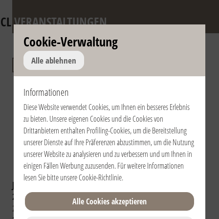
CL
VERANSTALTUNGEN
Cookie-Verwaltung
Jahrestag des
Alle ablehnen
Todes von don
Informationen
Giussani und der
Diese Website verwendet Cookies, um Ihnen ein besseres Erlebnis
päpstlichen
zu bieten. Unsere eigenen Cookies und die Cookies von
Anerkennung der
Drittanbietern enthalten Profiling-Cookies, um die Bereitstellung
unserer Dienste auf Ihre Präferenzen abzustimmen, um die Nutzung
Fraternität
unserer Website zu analysieren und zu verbessern und um Ihnen in
einigen Fällen Werbung zuzusenden. Für weitere Informationen
lesen Sie bitte unsere
Cookie-Richtlinie
.
Jahr auswählen:
2024
2023
2022
2021
2020
2019
2018
2017
2016
Alle Cookies akzeptieren
2015
2014
2013
2012
2011
2010