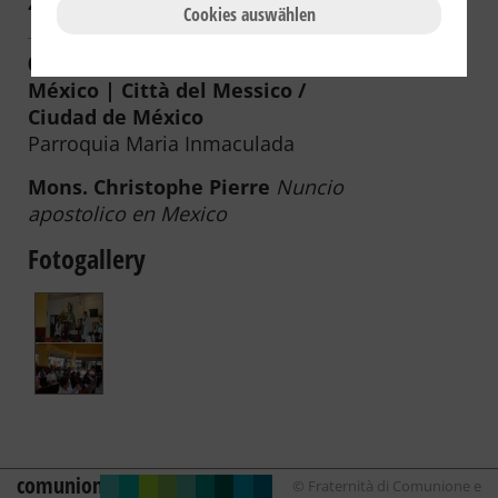
2009
2008
2007
2006
Cookies auswählen
06.03.2011 | Messico / Mexico /
México | Città del Messico /
Ciudad de México
Parroquia Maria Inmaculada
Mons. Christophe Pierre
Nuncio
apostolico en Mexico
Fotogallery
comunione
© Fraternità di Comunione e