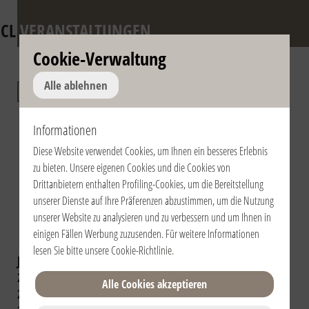
CL
VERANSTALTUNGEN
Cookie-Verwaltung
Jahrestag des
Alle ablehnen
Todes von don
Informationen
Giussani und der
Diese Website verwendet Cookies, um Ihnen ein besseres Erlebnis
päpstlichen
zu bieten. Unsere eigenen Cookies und die Cookies von
Anerkennung der
Drittanbietern enthalten Profiling-Cookies, um die Bereitstellung
unserer Dienste auf Ihre Präferenzen abzustimmen, um die Nutzung
Fraternität
unserer Website zu analysieren und zu verbessern und um Ihnen in
einigen Fällen Werbung zuzusenden. Für weitere Informationen
lesen Sie bitte unsere
Cookie-Richtlinie
.
Jahr auswählen:
2024
2023
2022
2021
2020
2019
2018
2017
2016
Alle Cookies akzeptieren
2015
2014
2013
2012
2011
2010