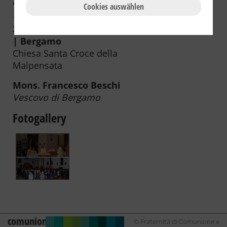
2009
2008
2007
2006
Cookies auswählen
28.02.2011 | 21:00 | Italia / Italy
| Bergamo
Chiesa Santa Croce della
Malpensata
Mons. Francesco Beschi
Vescovo di Bergamo
Fotogallery
comunione
© Fraternità di Comunione e