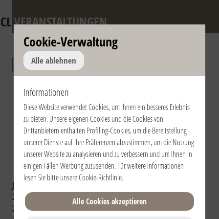
CL
VERANSTALTUNGEN
Cookie-Verwaltung
Jahrestag des
Alle ablehnen
Todes von don
Informationen
Giussani und der
Diese Website verwendet Cookies, um Ihnen ein besseres Erlebnis
päpstlichen
zu bieten. Unsere eigenen Cookies und die Cookies von
Anerkennung der
Drittanbietern enthalten Profiling-Cookies, um die Bereitstellung
unserer Dienste auf Ihre Präferenzen abzustimmen, um die Nutzung
Fraternität
unserer Website zu analysieren und zu verbessern und um Ihnen in
einigen Fällen Werbung zuzusenden. Für weitere Informationen
lesen Sie bitte unsere
Cookie-Richtlinie
.
Jahr auswählen:
2024
2023
2022
2021
2020
2019
2018
2017
2016
Alle Cookies akzeptieren
2015
2014
2013
2012
2011
2010