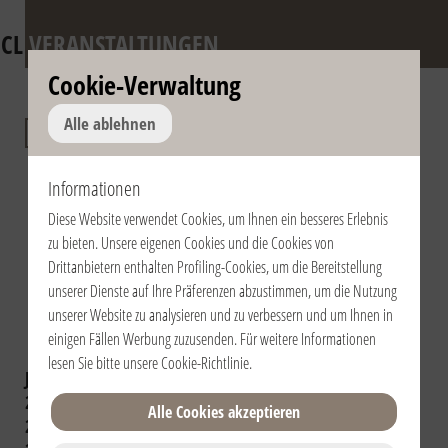
CL
VERANSTALTUNGEN
Cookie-Verwaltung
Jahrestag des
Alle ablehnen
Todes von don
Informationen
Giussani und der
Diese Website verwendet Cookies, um Ihnen ein besseres Erlebnis
päpstlichen
zu bieten. Unsere eigenen Cookies und die Cookies von
Anerkennung der
Drittanbietern enthalten Profiling-Cookies, um die Bereitstellung
unserer Dienste auf Ihre Präferenzen abzustimmen, um die Nutzung
Fraternität
unserer Website zu analysieren und zu verbessern und um Ihnen in
einigen Fällen Werbung zuzusenden. Für weitere Informationen
lesen Sie bitte unsere
Cookie-Richtlinie
.
Jahr auswählen:
2024
2023
2022
2021
2020
2019
2018
2017
2016
Alle Cookies akzeptieren
2015
2014
2013
2012
2011
2010