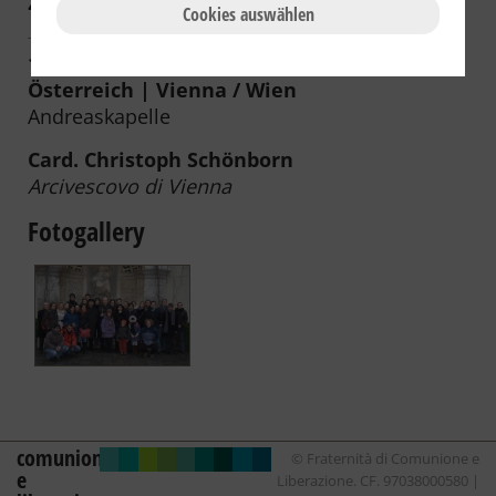
2009
2008
2007
2006
Cookies auswählen
11.02.2011 | 07:00 | Austria /
Österreich | Vienna / Wien
Andreaskapelle
Card. Christoph Schönborn
Arcivescovo di Vienna
Fotogallery
comunione
© Fraternità di Comunione e
e
Liberazione. CF. 97038000580 |