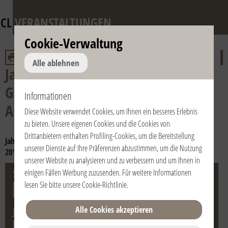
CL
VERANSTALTUNGEN
Cookie-Verwaltung
Alle ablehnen
Jahrestag des Todes von don
Giussani und der päpstlichen
Informationen
Anerkennung der Fraternität
Diese Website verwendet Cookies, um Ihnen ein besseres Erlebnis
zu bieten. Unsere eigenen Cookies und die Cookies von
Drittanbietern enthalten Profiling-Cookies, um die Bereitstellung
Jahr auswählen:
2024
2023
2022
2021
2020
2019
2018
2017
unserer Dienste auf Ihre Präferenzen abzustimmen, um die Nutzung
2016
2015
2014
2013
2012
2011
2010
2009
2008
2007
2006
unserer Website zu analysieren und zu verbessern und um Ihnen in
Stadt
Land
einigen Fällen Werbung zuzusenden. Für weitere Informationen
lesen Sie bitte unsere
Cookie-Richtlinie
.
Alle Cookies akzeptieren
Jahr