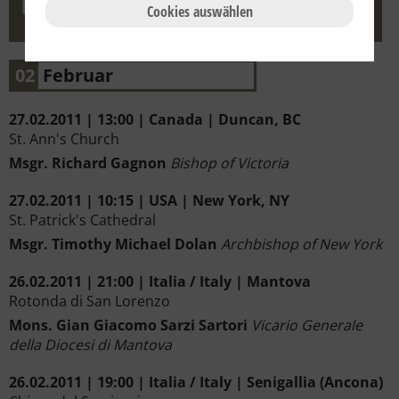
Cookies auswählen
02
Februar
27.02.2011 | 13:00 | Canada | Duncan, BC
St. Ann's Church
Msgr. Richard Gagnon
Bishop of Victoria
27.02.2011 | 10:15 | USA | New York, NY
St. Patrick's Cathedral
Msgr. Timothy Michael Dolan
Archbishop of New York
26.02.2011 | 21:00 | Italia / Italy | Mantova
Rotonda di San Lorenzo
Mons. Gian Giacomo Sarzi Sartori
Vicario Generale
della Diocesi di Mantova
26.02.2011 | 19:00 | Italia / Italy | Senigallia (Ancona)